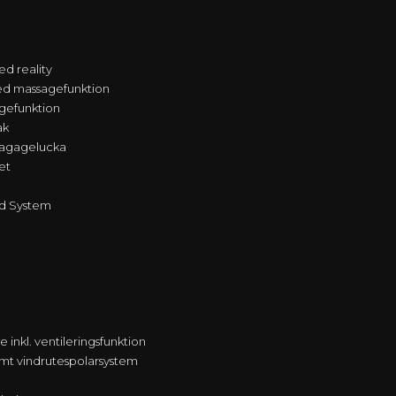
d reality
med massagefunktion
agefunktion
ak
bagagelucka
et
d System
 inkl. ventileringsfunktion
ärmt vindrutespolarsystem