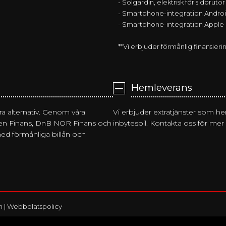
- Solgardin, elektrisk för sidoruto
- Smartphone-integration Andro
- Smartphone-integration Apple
**Vi erbjuder förmånlig finansierin
Hemleverans
 bra alternativ. Genom våra
Vi erbjuder extratjänster som h
en Finans, DnB NOR Finans och
inbytesbil. Kontakta oss för mer
med förmånliga billån och
n
|
Webbplatspolicy