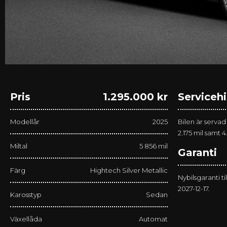
Pris
1.295.000 kr
Servicehi
Modellår
2025
Bilen är servad
2.175 mil samt 4
Miltal
5 856 mil
Garanti
Färg
Hightech Silver Metallic
Nybilsgaranti ti
2027-12-17.
Karosstyp
Sedan
Växellåda
Automat