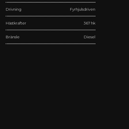
Drivning
Fyrhjulsdriven
Hästkrafter
367 hk
Bränsle
Diesel