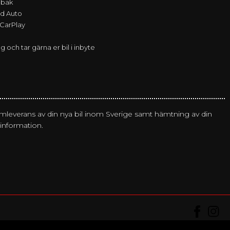
r bak
id Auto
 CarPlay
g och tar gärna er bil i inbyte
emleverans av din nya bil inom Sverige samt hämtning av din
 information.