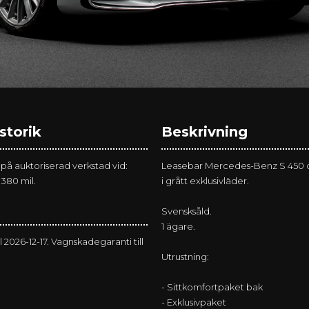
storik
Beskrivning
 på auktoriserad verkstad vid:
Leasebar Mercedes-Benz S 450 d 
.380 mil.
i grått exklusivläder.
Svensksåld.
1 ägare.
ll 2026-12-17. Vagnskadegaranti till
Utrustning:
- Sittkomfortpaket bak
- Exklusivpaket