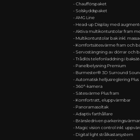
- Chaufförspaket
- Solskyddspaket
- AMG Line
- Head-up Display med augmente
- Aktiva multikonturstolar fram 
- Multikonturstolar bak inkl. mass
- Komfortsätesvärme fram och b
- Servostängning av dörrar och 
- Trådlös telefonladdning i baksät
- Panelbelysning Premium
- Burmester® 3D Surround Soun
- Automatisk helljusreglering Plus
- 360°-kamera
- Sätesvärme Plus fram
- Komfortratt, eluppvärmbar
- Panoramasoltak
- Adaptiv farthållare
- Bränsledriven parkeringsvärmare
- Magic vision control inkl. uppv
- Digital light strålkastarsystem