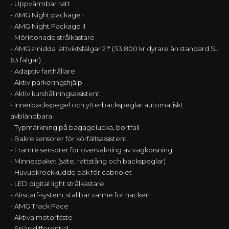
- Uppvärmbar ratt
- AMG Night package I
- AMG Night Package II
- Mörktonade strålkastare
- AMG smidda lättviktsfälgar 21" (33.800 kr dyrare än standard SL
63 fälgar)
- Adaptiv farthållare
- Aktiv parkeringshjälp
- Aktiv kurshållningsassistent
- Innerbackspegel och ytterbackspeglar automatiskt
avbländbara
- Typmärkning på bagagelucka, bortfall
- Bakre sensorer för körfältsassistent
- Främre sensorer för övervakning av vägkorsning
- Minnespaket (säte, rattstång och backspeglar)
- Huvudkrockkudde bak för cabriolet
- LED digital light strålkastare
- Airscarf-system, ställbar värme för nacken
- AMG Track Pace
- Aktiva motorfäste
- Spärrdifferential