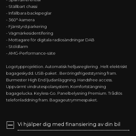
- Ställbart chassi
- Infällbara backspeglar
- 360°-kamera
- Fjärrstyrd parkering
- Vägmärkesidentifering
- Mottagare för digitala radiosändningar DAB
- Stöldlarm
- AMG-Performance-säte
Logotypprojektion. Automatisk helljusreglering . Helt elektriskt
bagageskydd. USB-paket . Beröringsfrigeststyrning fram.
Burmester High End ljudanläggning. Handsfree access.
Uppvärmt vindrutespolarsystem. Komfortstängning
bagagelucka. Keyless-Go. Panelbelysning Premium. Trådlös
telefonladdning fram. Bagageutrymmespaket.
Vi hjälper dig med finansiering av din bil