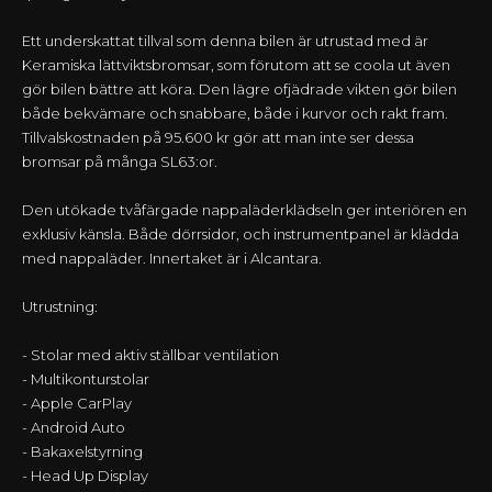
Ett underskattat tillval som denna bilen är utrustad med är
Keramiska lättviktsbromsar, som förutom att se coola ut även
gör bilen bättre att köra. Den lägre ofjädrade vikten gör bilen
både bekvämare och snabbare, både i kurvor och rakt fram.
Tillvalskostnaden på 95.600 kr gör att man inte ser dessa
bromsar på många SL63:or.
Den utökade tvåfärgade nappaläderklädseln ger interiören en
exklusiv känsla. Både dörrsidor, och instrumentpanel är klädda
med nappaläder. Innertaket är i Alcantara.
Utrustning:
- Stolar med aktiv ställbar ventilation
- Multikonturstolar
- Apple CarPlay
- Android Auto
- Bakaxelstyrning
- Head Up Display