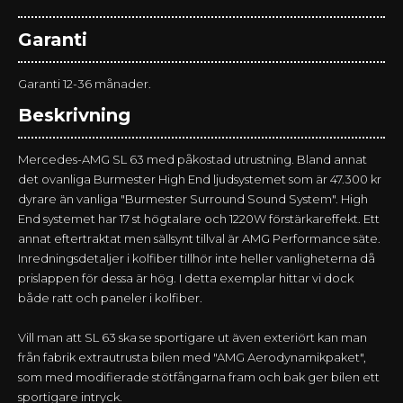
Garanti
Garanti 12-36 månader.
Beskrivning
Mercedes-AMG SL 63 med påkostad utrustning. Bland annat
det ovanliga Burmester High End ljudsystemet som är 47.300 kr
dyrare än vanliga "Burmester Surround Sound System". High
End systemet har 17 st högtalare och 1220W förstärkareffekt. Ett
annat eftertraktat men sällsynt tillval är AMG Performance säte.
Inredningsdetaljer i kolfiber tillhör inte heller vanligheterna då
prislappen för dessa är hög. I detta exemplar hittar vi dock
både ratt och paneler i kolfiber.
Vill man att SL 63 ska se sportigare ut även exteriört kan man
från fabrik extrautrusta bilen med "AMG Aerodynamikpaket",
som med modifierade stötfångarna fram och bak ger bilen ett
sportigare intryck.