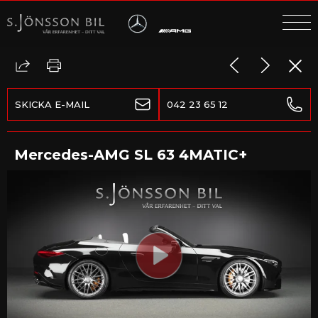
MENY
DÖLJ
MENY
SKICKA E-MAIL
042 23 65 12
Mercedes-AMG SL 63 4MATIC+