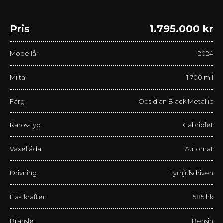
Pris
1.795.000 kr
Modellår
2024
Miltal
1 700 mil
Färg
Obsidian Black Metallic
Karosstyp
Cabriolet
Växellåda
Automat
Drivning
Fyrhjulsdriven
Hästkrafter
585 hk
Bränsle
Bensin