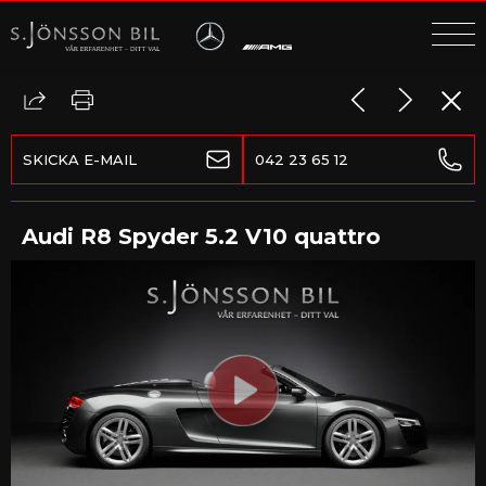
MENY
DÖLJ
MENY
SKICKA E-MAIL
042 23 65 12
Audi R8 Spyder 5.2 V10 quattro