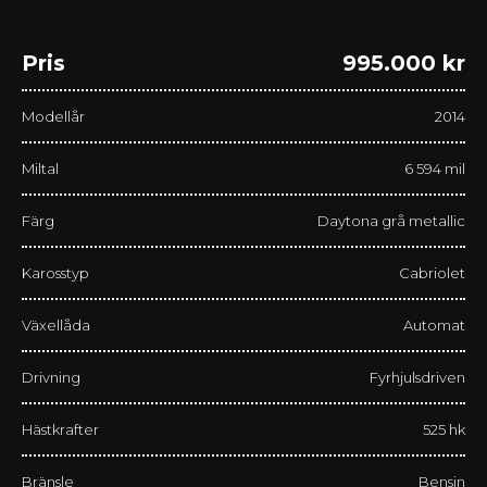
Pris
995.000 kr
Modellår
2014
Miltal
6 594 mil
Färg
Daytona grå metallic
Karosstyp
Cabriolet
Växellåda
Automat
Drivning
Fyrhjulsdriven
Hästkrafter
525 hk
Bränsle
Bensin