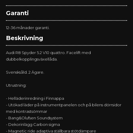
Garanti
12-36 månader garanti.
Beskrivning
Audi R8 Spyder 5.2 V10 quattro. Facelift med
dubbelkopplingsväxellåda.
Svensksåld. 2 Ägare.
Utrustning:
- Helläderinredning i Finnappa
- Utökad läder på instrumentpanelen och på bilens dörrsidor
med kontrastsömmar
- Bang&Olufsen Soundsystem
- Dekorinlägg Carbon sigma
- Magnetic ride adaptiva ställbara stötdämpare