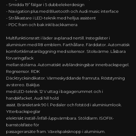
- Smidda 19” fälgar i 5 dubbelekerdesign
- Navigation plus med Bluetooth och Audi music interface
- Strålkastare i LED-teknik med helljus assistent
- PDC fram och bak inkl backkamera
Multifunktionsratt i läder avplanad nertill. Instegslister i
aluminium med R8 emblem. Farthållare. Färddator. Automatisk
komfortklimatanläggning med solsensor. Stolsvärme. Låsbara
förvaringsfack
mellan stolarna. Automatiskt avbländningsbar innerbackspegel.
Regnsensor. RDK
Däcktrycksindikator. Värmeskyddande framruta. Röststyrning
av stereo. Bakljus
med LED-teknik. 12 V uttag i bagagerummet och i
handskfacket. Audi hill hold
assist. Bränsletank 90 l. Pedaler och fotstöd i aluminiumlook.
Ytterbackspeglar
elektriskt inställ-/infäll-/uppvärmbara. Stöldlarm. ISOFIX-
barnstolsfäste för
passagerarsäte fram. Växelspaksknopp i aluminium.