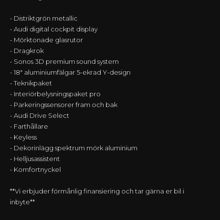
- Distriktgrön metallic
- Audi digital cockpit display
- Mörktonade glasrutor
- Dragkrok
- Sonos 3D premium sound system
- 18" aluminiumfälgar 5-ekrad Y-design
- Teknikpaket
- Interiörbelysningspaket pro
- Parkeringssensorer fram och bak
- Audi Drive Select
- Farthållare
- Keyless
- Dekorinlägg spektrum mörk aluminium
- Helljusassistent
- Komfortnyckel
**Vi erbjuder förmånlig finansiering och tar gärna er bil i
inbyte**