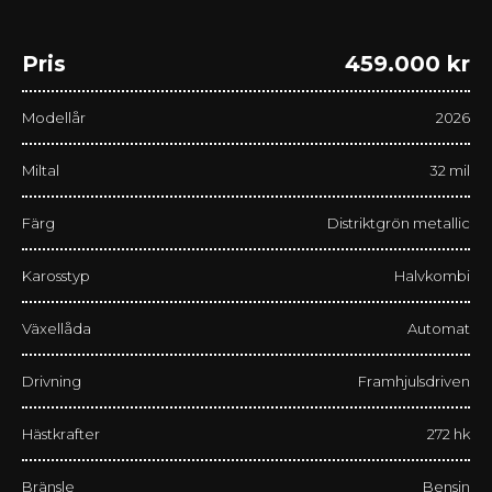
Pris
459.000 kr
Modellår
2026
Miltal
32 mil
Färg
Distriktgrön metallic
Karosstyp
Halvkombi
Växellåda
Automat
Drivning
Framhjulsdriven
Hästkrafter
272 hk
Bränsle
Bensin