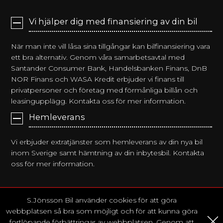
Vi hjälper dig med finansiering av din bil
När man inte vill låsa sina tillgångar kan bilfinansiering vara
ett bra alternativ. Genom våra samarbetsavtal med
Santander Consumer Bank, Handelsbanken Finans, DnB
NOR Finans och WASA Kredit erbjuder vi finans till
privatpersoner och företag med förmånliga billån och
leasingupplägg. Kontakta oss för mer information.
Hemleverans
Vi erbjuder extratjänster som hemleverans av din nya bil
inom Sverige samt hämtning av din inbytesbil. Kontakta
oss för mer information.
S.Jönsson Bil använder cookies för att göra
Webbplats & foto Copyright © 2026 S.Jönsson Bil AB. by
webbplatsen så bra som möjligt och för att kunna göra
dcg.design
|
Webbplatspolicy
fortlöpande förbättringar av webbplatsen. Genom att