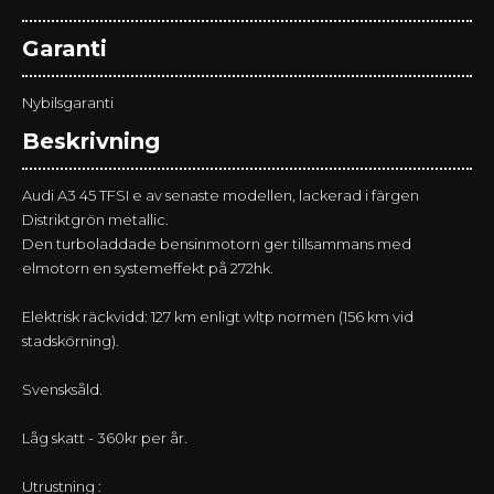
Garanti
Nybilsgaranti
Beskrivning
Audi A3 45 TFSI e av senaste modellen, lackerad i färgen
Distriktgrön metallic.
Den turboladdade bensinmotorn ger tillsammans med
elmotorn en systemeffekt på 272hk.
Elektrisk räckvidd: 127 km enligt wltp normen (156 km vid
stadskörning).
Svensksåld.
Låg skatt - 360kr per år.
Utrustning :