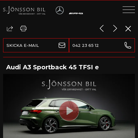
MENY
DÖLJ
MENY
SKICKA E-MAIL
042 23 65 12
Audi A3 Sportback 45 TFSI e