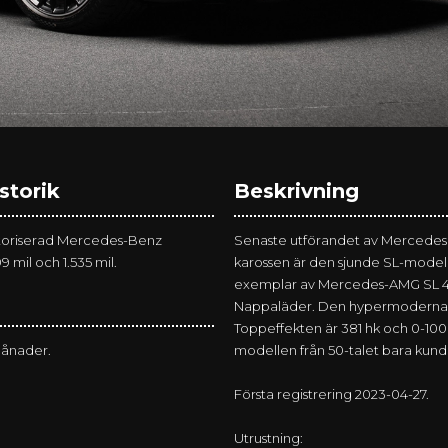
storik
Beskrivning
toriserad Mercedes-Benz
Senaste utförandet av Mercedes 
99 mil och 1.535 mil.
karossen är den sjunde SL-modell
exemplar av Mercedes-AMG SL 43 ä
Nappaläder. Den hypermoderna m
Toppeffekten är 381 hk och 0-100 
månader.
modellen från 50-talet bara ku
Första registrering 2023-04-27.
Utrustning: