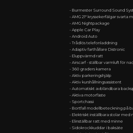
- Burmester Surround Sound Syst
- AMG 21" kryssekerfälgar svarta
- AMG Nightpackage
- Apple Car Play
- Android Auto
- Trådlös telefonladdning
- Adaptiv farthållare Distronic
- Eluppvärmd ratt
- Airscarf - ställbar varmluft för n
- 360 graders kamera
- Aktiv parkeringshjälp
- Aktiv kurshållningsassistent
- Automatiskt avbländbara backs
- Aktiva motorfäste
- Sportchassi
- Bortfall modellbeteckning på 
- Elektriskt inställbara stolar me
- Elinställbar ratt med minne
- Sidokrockkuddar i baksäte