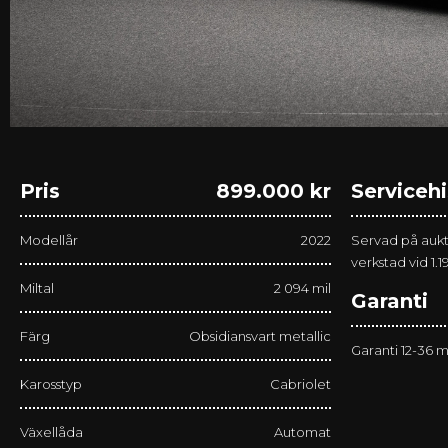
Pris
899.000 kr
Servicehi
Modellår
2022
Servad på auk
verkstad vid 1.1
Miltal
2 094 mil
Garanti
Färg
Obsidiansvart metallic
Garanti 12-36 
Karosstyp
Cabriolet
Växellåda
Automat