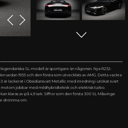
legendariska SL-modell är sportigare än någonsin. Nya R232-
en sedan 1955 och den första som utvecklats av AMG. Detta vackra
r lackerat i Obsidiansvart Metallic med inredning i utökat svart
otorn jobbar med mildhybridteknik och elektrisk turbo.
kan klaras av på 4,9 sek. Siffror som den första 300 SL Måsvinge
nde drömma om.