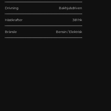
Drivning
Bakhjulsdriven
Hästkrafter
381 hk
Bränsle
Bensin / Elektrisk