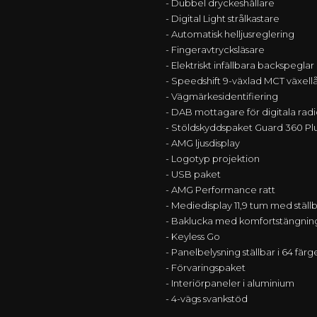
- Dubbel dryckeshållare
- Digital Light strålkastare
- Automatisk helljusreglering
- Fingeravtrycksläsare
- Elektriskt infällbara backspeglar
- Speedshift 9-växlad MCT växell
- Vägmärkesidentifiering
- DAB mottagare för digitala rad
- Stöldskyddspaket Guard 360 Pl
- AMG ljusdisplay
- Logotyp projektion
- USB paket
- AMG Performance ratt
- Mediedisplay 11,9 tum med ställb
- Baklucka med komfortstängnin
- Keyless Go
- Panelbelysning ställbar i 64 färg
- Förvaringspaket
- Interiörpaneler i aluminium
- 4-vägs svankstöd