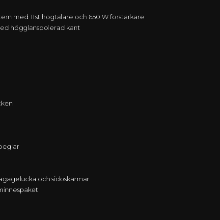
em med 11 st högtalare och 650 W förstärkare
 med högglanspolerad kant
acken
peglar
bagagelucka och sidoskärmar
d minnespaket