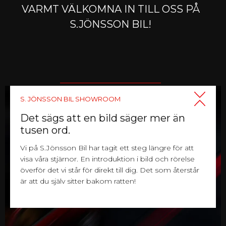
VARMT VÄLKOMNA IN TILL OSS PÅ
S.JÖNSSON BIL!
S. JÖNSSON BIL SHOWROOM
Det sägs att en bild säger mer än
tusen ord.
Vi på S.Jönsson Bil har tagit ett steg längre för att
visa våra stjärnor. En introduktion i bild och rörelse
överför det vi står för direkt till dig. Det som återstår
är att du själv sitter bakom ratten!