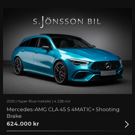
MAKERA FLERA ALTERNATIV
Mercedes-Benz (31)
Alfa Romeo (2)
Alpina (1)
Aston Martin (1)
Audi (5)
Bentley (1)
BMW (5)
Dodge (1)
Ferrari (8)
Ford (1)
Jaguar (1)
Lamborghini (3)
Mini (1)
2025 | Hyper Blue metallic | 4 228 mil
Porsche (29)
Mercedes-AMG CLA 45 S 4MATIC+ Shooting
DÖLJ FILTER
Brake
624.000 kr