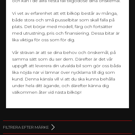
och kan i de allra flesta fall tillgodose dina önskemål.
Vi vet av erfarenhet att ett bilköp består av många,
både stora och små pusselbitar som skall falla på
plats. Det börjar med modell, färg och fortsätter
med utrustning, pris och finansiering. Dessa bitar är
lika viktiga för oss som för dig.
Vår strävan är att se dina behov och önskemål, på
samma sätt som du ser dem. Därefter är det vår
uppgift att leverera din utvalda bil som gör oss båda
lika nöjda när vi lämnar över nycklarna till dig som
kund. Denna känsla vill vi att du ska kunna behålla
under hela ditt ägande, och därefter känna dig
välkommen åter vid nästa bilköp!
FILTRERA EFTER MÄRKE